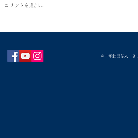
ロナウイルス
コメントを追加…
中、緊急事態
ナウイルスの
ワクチンの追加接種について
デルタ株へと
は95％以上
置き換わりと
よりも感染力
©
一般社団法人 き
ウ...