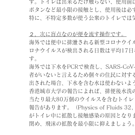
す。トイレは出来るだけ触らない、使用前
ボタンなど最小限の接触とし、使用後は必
特に、不特定多数が使う公衆のトイレでは
２，次に盲点なのが便を流す操作です。
海外では便中に排泄される新型コロナウイ
ロナウイルスが検出される日数は平均17日
す。
海外では下水をPCRで検査し、SARS-C
者がいないと言えるため個々の住民に対す
出された場合、下水を含む水は使わないよ
香港城市大学の報告によれば、排便後水洗
当たり最大80万個のウイルスを含むトイ
報告があります。（Physics of Fluids 
がトイレ中に拡散し接触感染の原因となり
閉め、飛沫の拡散を最小限に抑えましょう