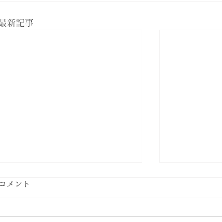
最新記事
デルタ株へ
コメント
2021年8月
が終了し第5