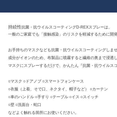
持続性
抗菌・抗ウイルスコーティングD-REXスプレーは、
一般のご家庭でも「接触感染」のリスクを軽減するために開
お手持ちのマスクなども抗菌・抗ウイルスコーティングしま
成分がイオンのため、布製品に噴霧すると繊維の奥まで浸透
マスクにスプレーするだけで、かんたん『抗菌・抗ウイルス
○マスク ○ドアノブ ○スマートフォンケース
○衣服（上着、そで口、ネクタイ、帽子など）
○カーテン
○車のハンドル ○手すり ○テーブル ○イス ○スイッチ
○壁
○洗面台・蛇口
などよく触れる箇所にお使いください。