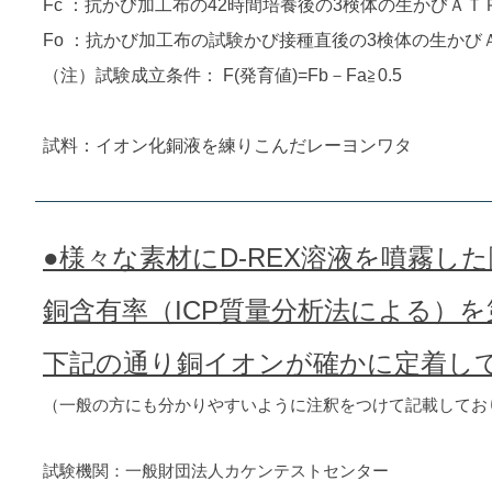
Fc ：抗かび加工布の42時間培養後の3検体の生かびＡ
Fo ：抗かび加工布の試験かび接種直後の3検体の生か
（注）試験成立条件： F(発育値)=Fb－Fa≧0.5
試料：イオン化銅液を練りこんだレーヨンワタ
●様々な素材にD-REX溶液を噴霧し
銅含有率（ICP質量分析法による）
下記の通り銅イオンが確かに定着し
（一般の方にも分かりやすいように注釈をつけて記載してお
試験機関：一般財団法人カケンテストセンター