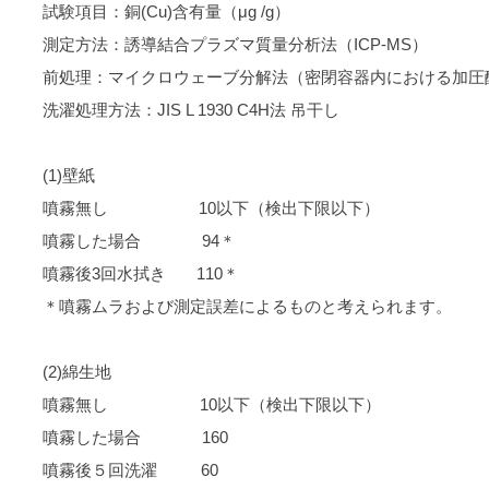
試験項目：銅(Cu)含有量（μg /g）
測定方法：誘導結合プラズマ質量分析法（ICP-MS）
前処理：マイクロウェーブ分解法（密閉容器内における加圧
洗濯処理方法：JIS L 1930 C4H法 吊干し
(1)壁紙
噴霧無し 10以下（検出下限以下）
噴霧した場合 94＊
噴霧後3回水拭き 110＊
＊噴霧ムラおよび測定誤差によるものと考えられます。
(2)綿生地
噴霧無し 10以下（検出下限以下）
噴霧した場合 160
噴霧後５回洗濯 60