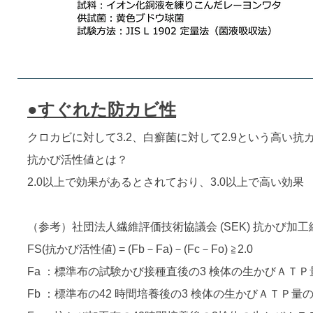
●すぐれた防カビ性
クロカビに対して3.2、白癬菌に対して2.9という高い
抗かび活性値とは？
2.0以上で効果があるとされており、3.0以上で高い効果
（参考）社団法人繊維評価技術協議会 (SEK) 抗かび加
FS(抗かび活性値) = (Fb－Fa)－(Fc－Fo) ≧2.0
Fa ：標準布の試験かび接種直後の3 検体の生かびＡＴ
Fb ：標準布の42 時間培養後の3 検体の生かびＡＴＰ